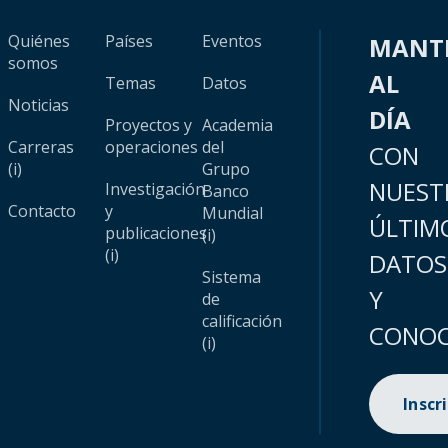
Quiénes
Países
Eventos
MANT
somos
AL
Temas
Datos
Noticias
DÍA
Proyectos y
Academia
Carreras
operaciones
del
CON
(i)
Grupo
NUEST
Investigación
Banco
Contacto
y
Mundial
ÚLTIM
publicaciones
(i)
(i)
DATOS
Sistema
Y
de
calificación
CONOC
(i)
Inscr