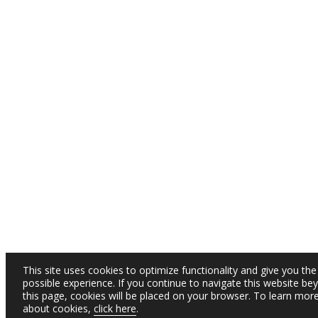
This site uses cookies to optimize functionality and give you the
possible experience. If you continue to navigate this website be
this page, cookies will be placed on your browser. To learn mor
about cookies,
click here
.