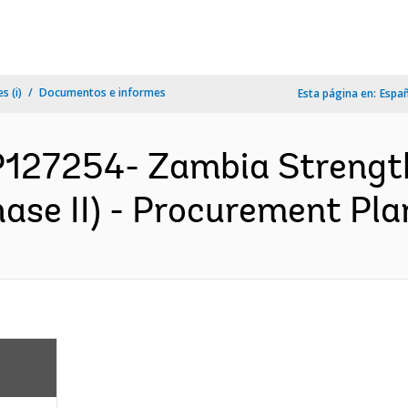
s (i)
Documentos e informes
Esta página en:
Espa
P127254- Zambia Strengt
ase II) - Procurement Plan