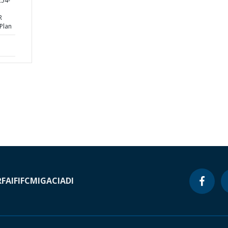
254-
R
 Plan
RF
AIF
IFC
MIGA
CIADI