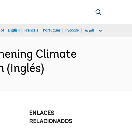
ñol
English
Français
Português
Русский
العربية
hening Climate
 (Inglés)
ENLACES
RELACIONADOS