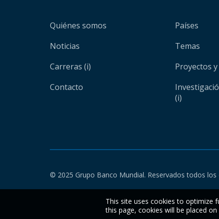
Quiénes somos
Países
Noticias
Temas
Carreras (i)
Proyectos y
Contacto
Investigaci
(i)
© 2025 Grupo Banco Mundial. Reservados todos los 
This site uses cookies to optimize f
this page, cookies will be placed o