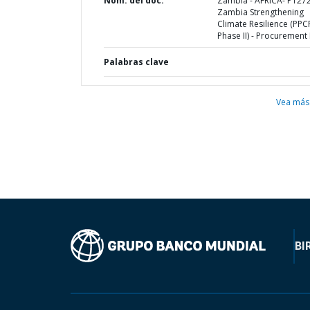
Nom. del doc.
Zambia - AFRICA- P127
Zambia Strengthening
Climate Resilience (PPC
Phase II) - Procurement
Palabras clave
Vea más
BI