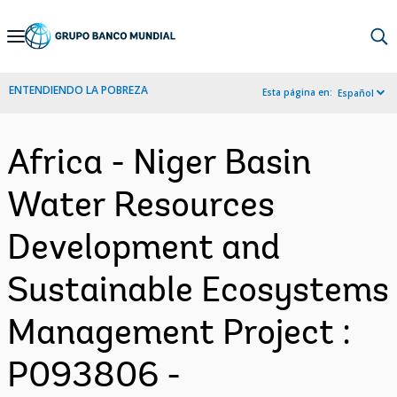
Skip
to
Main
ENTENDIENDO LA POBREZA
Esta página en:
Español
Navigation
Africa - Niger Basin
Water Resources
Development and
Sustainable Ecosystems
Management Project :
P093806 -