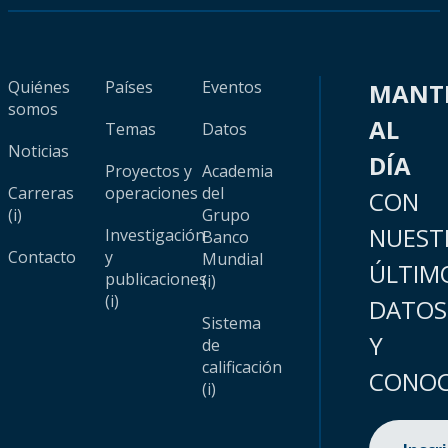
Quiénes
Países
Eventos
MANT
somos
AL
Temas
Datos
Noticias
DÍA
Proyectos y
Academia
Carreras
operaciones
del
CON
(i)
Grupo
NUEST
Investigación
Banco
Contacto
y
Mundial
ÚLTIM
publicaciones
(i)
(i)
DATOS
Sistema
Y
de
calificación
CONOC
(i)