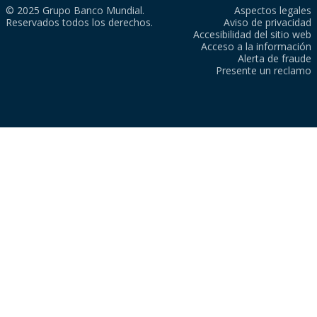
© 2025 Grupo Banco Mundial.
Aspectos legales
Reservados todos los derechos.
Aviso de privacidad
Accesibilidad del sitio web
Acceso a la información
Alerta de fraude
Presente un reclamo