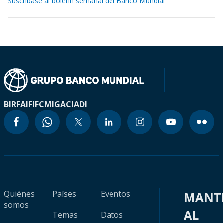
Suscríbase al boletín semanal del Banco Mundial
BIRF
AIF
IFC
MIGA
CIADI
Quiénes
Países
Eventos
MANT
somos
AL
Temas
Datos