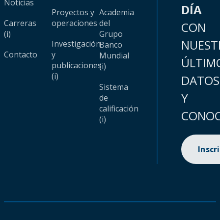
Noticias
DÍA
Proyectos y
Academia
Carreras
operaciones
del
CON
(i)
Grupo
NUEST
Investigación
Banco
Contacto
y
Mundial
ÚLTIM
publicaciones
(i)
(i)
DATOS
Sistema
Y
de
calificación
CONOC
(i)
Inscr