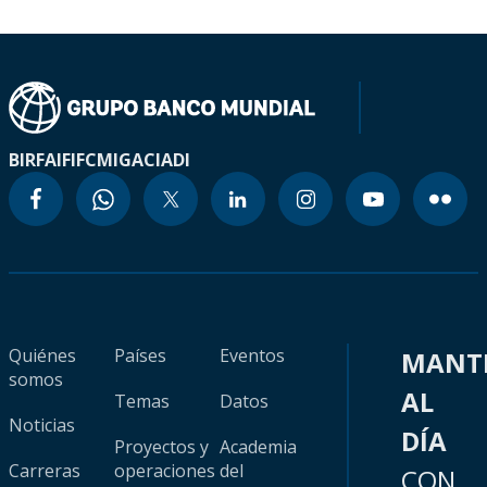
BIRF
AIF
IFC
MIGA
CIADI
Quiénes
Países
Eventos
MANT
somos
AL
Temas
Datos
Noticias
DÍA
Proyectos y
Academia
Carreras
operaciones
del
CON