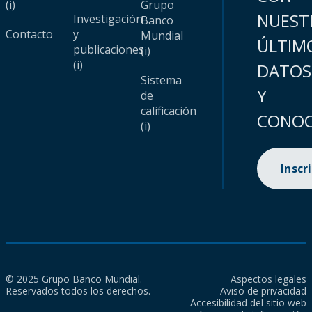
(i)
Grupo
NUEST
Investigación
Banco
Contacto
y
Mundial
ÚLTIM
publicaciones
(i)
(i)
DATOS
Sistema
Y
de
calificación
CONOC
(i)
Inscr
© 2025 Grupo Banco Mundial.
Aspectos legales
Reservados todos los derechos.
Aviso de privacidad
Accesibilidad del sitio web