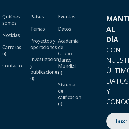
Quiénes
Países
Eventos
MANT
somos
AL
Temas
Datos
Noticias
DÍA
Proyectos y
Academia
Carreras
operaciones
del
CON
(i)
Grupo
NUEST
Investigación
Banco
Contacto
y
Mundial
ÚLTIM
publicaciones
(i)
(i)
DATOS
Sistema
Y
de
calificación
CONOC
(i)
Inscr