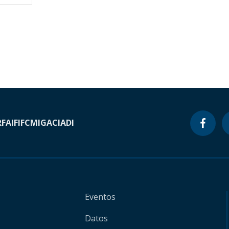
RF
AIF
IFC
MIGA
CIADI
Eventos
Datos