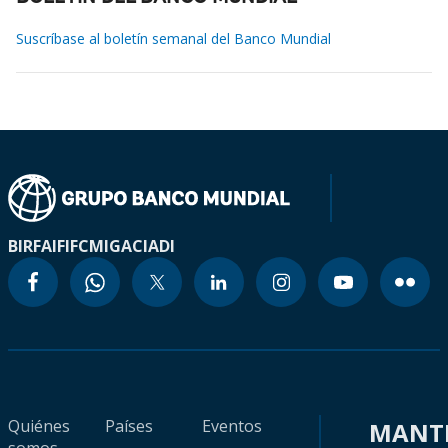
Suscríbase al boletín semanal del Banco Mundial
BIRF
AIF
IFC
MIGA
CIADI
Quiénes
Países
Eventos
MANT