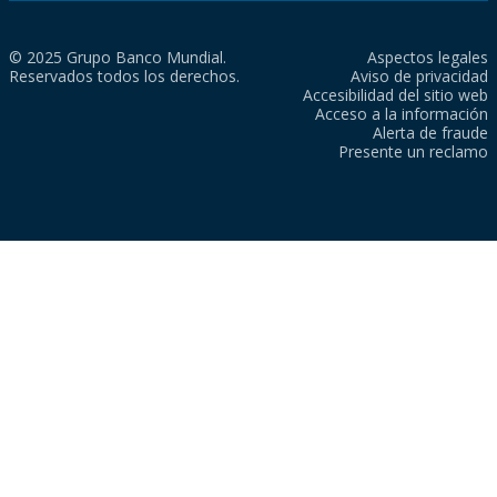
© 2025 Grupo Banco Mundial.
Aspectos legales
Reservados todos los derechos.
Aviso de privacidad
Accesibilidad del sitio web
Acceso a la información
Alerta de fraude
Presente un reclamo