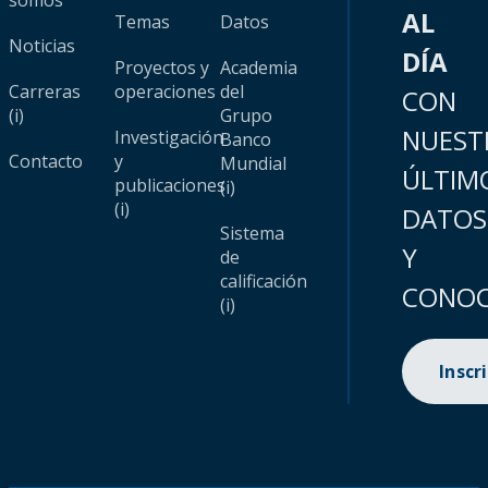
somos
AL
Temas
Datos
Noticias
DÍA
Proyectos y
Academia
Carreras
operaciones
del
CON
(i)
Grupo
NUEST
Investigación
Banco
Contacto
y
Mundial
ÚLTIM
publicaciones
(i)
(i)
DATOS
Sistema
Y
de
calificación
CONOC
(i)
Inscr