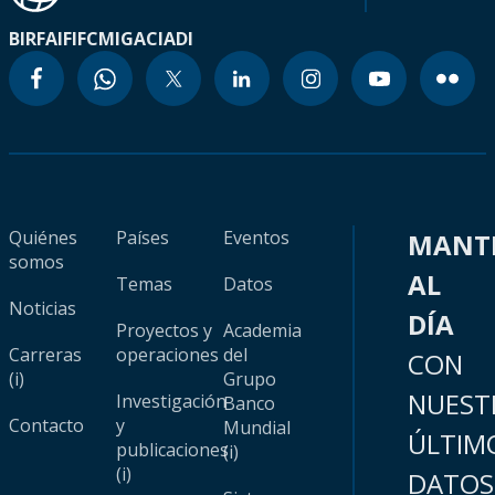
BIRF
AIF
IFC
MIGA
CIADI
Quiénes
Países
Eventos
MANT
somos
AL
Temas
Datos
Noticias
DÍA
Proyectos y
Academia
Carreras
operaciones
del
CON
(i)
Grupo
NUEST
Investigación
Banco
Contacto
y
Mundial
ÚLTIM
publicaciones
(i)
(i)
DATOS