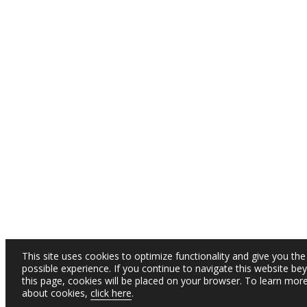
This site uses cookies to optimize functionality and give you the
possible experience. If you continue to navigate this website be
this page, cookies will be placed on your browser. To learn mor
about cookies,
click here
.