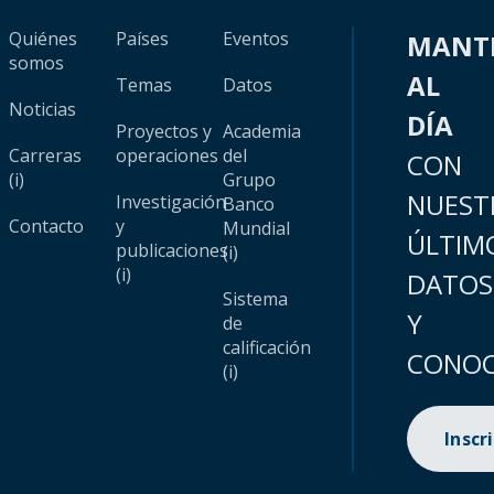
Quiénes
Países
Eventos
MANT
somos
AL
Temas
Datos
Noticias
DÍA
Proyectos y
Academia
Carreras
operaciones
del
CON
(i)
Grupo
NUEST
Investigación
Banco
Contacto
y
Mundial
ÚLTIM
publicaciones
(i)
(i)
DATOS
Sistema
Y
de
calificación
CONOC
(i)
Inscr