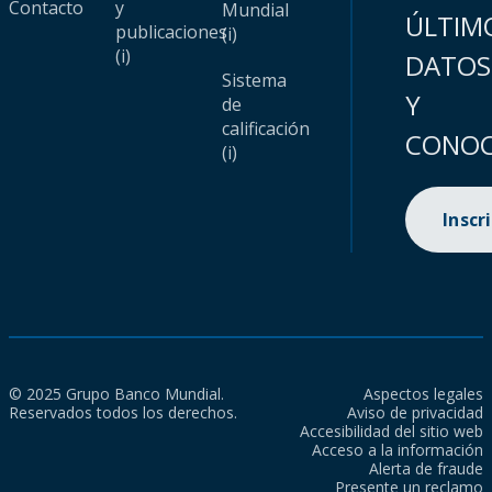
Contacto
y
Mundial
ÚLTIM
publicaciones
(i)
(i)
DATOS
Sistema
Y
de
calificación
CONOC
(i)
Inscr
© 2025 Grupo Banco Mundial.
Aspectos legales
Reservados todos los derechos.
Aviso de privacidad
Accesibilidad del sitio web
Acceso a la información
Alerta de fraude
Presente un reclamo