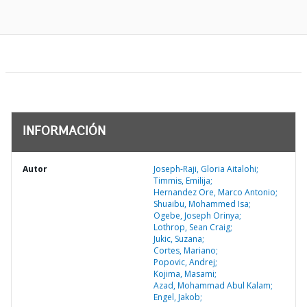
INFORMACIÓN
Autor
Joseph-Raji, Gloria Aitalohi;
Timmis, Emilija;
Hernandez Ore, Marco Antonio;
Shuaibu, Mohammed Isa;
Ogebe, Joseph Orinya;
Lothrop, Sean Craig;
Jukic, Suzana;
Cortes, Mariano;
Popovic, Andrej;
Kojima, Masami;
Azad, Mohammad Abul Kalam;
Engel, Jakob;