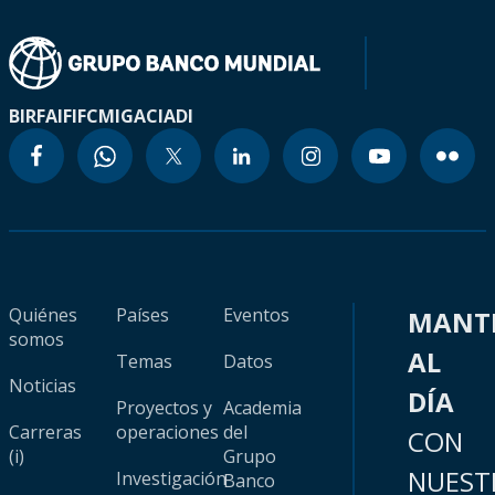
BIRF
AIF
IFC
MIGA
CIADI
Quiénes
Países
Eventos
MANT
somos
AL
Temas
Datos
Noticias
DÍA
Proyectos y
Academia
Carreras
operaciones
del
CON
(i)
Grupo
NUEST
Investigación
Banco