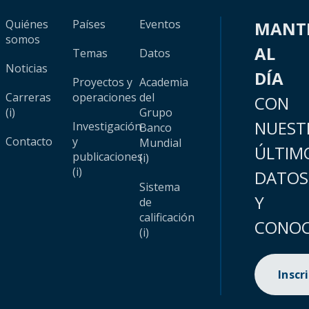
Quiénes
Países
Eventos
MANT
somos
AL
Temas
Datos
Noticias
DÍA
Proyectos y
Academia
Carreras
operaciones
del
CON
(i)
Grupo
NUEST
Investigación
Banco
Contacto
y
Mundial
ÚLTIM
publicaciones
(i)
(i)
DATOS
Sistema
Y
de
calificación
CONOC
(i)
Inscr