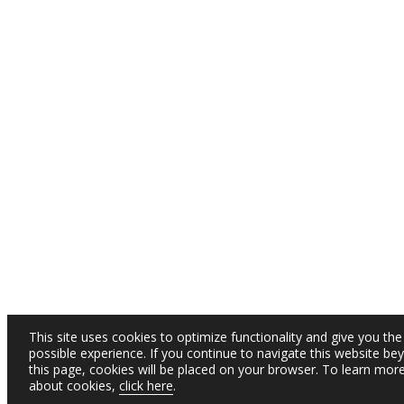
This site uses cookies to optimize functionality and give you the
possible experience. If you continue to navigate this website be
this page, cookies will be placed on your browser. To learn mor
about cookies,
click here
.