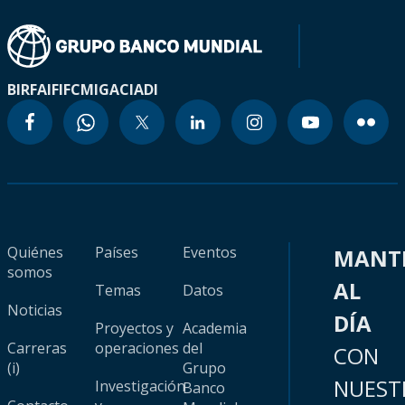
BIRF
AIF
IFC
MIGA
CIADI
Quiénes
Países
Eventos
MANT
somos
AL
Temas
Datos
Noticias
DÍA
Proyectos y
Academia
Carreras
operaciones
del
CON
(i)
Grupo
NUEST
Investigación
Banco