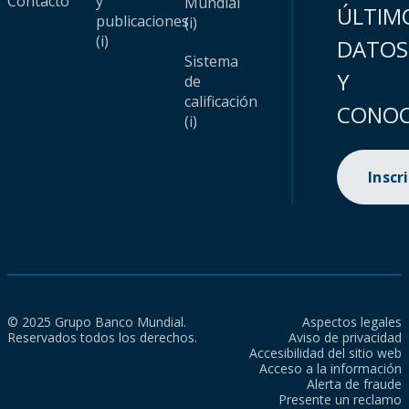
Contacto
y
Mundial
ÚLTIM
publicaciones
(i)
(i)
DATOS
Sistema
Y
de
calificación
CONOC
(i)
Inscr
© 2025 Grupo Banco Mundial.
Aspectos legales
Reservados todos los derechos.
Aviso de privacidad
Accesibilidad del sitio web
Acceso a la información
Alerta de fraude
Presente un reclamo