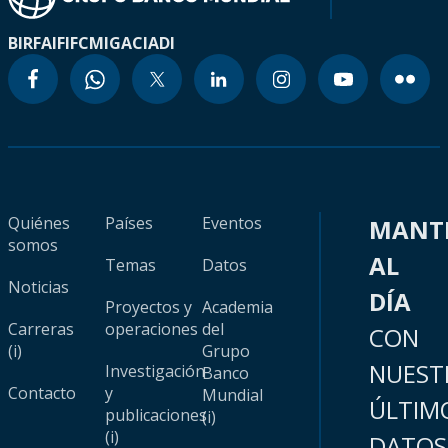
BIRF
AIF
IFC
MIGA
CIADI
Quiénes
Países
Eventos
MANT
somos
AL
Temas
Datos
Noticias
DÍA
Proyectos y
Academia
Carreras
operaciones
del
CON
(i)
Grupo
NUEST
Investigación
Banco
Contacto
y
Mundial
ÚLTIM
publicaciones
(i)
(i)
DATOS