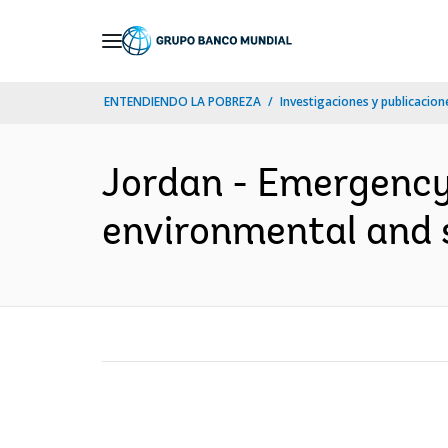
Skip
to
Main
ENTENDIENDO LA POBREZA
Investigaciones y publicacione
Navigation
Jordan - Emergency 
environmental and 