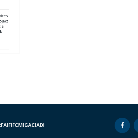
vices
oject
ial
k
RF
AIF
IFC
MIGA
CIADI