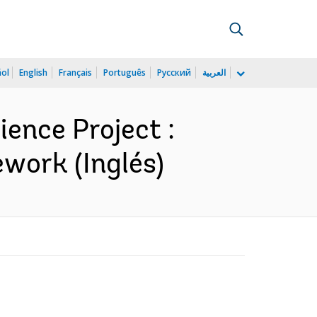
ñol
English
Français
Português
Русский
العربية
ence Project :
work (Inglés)