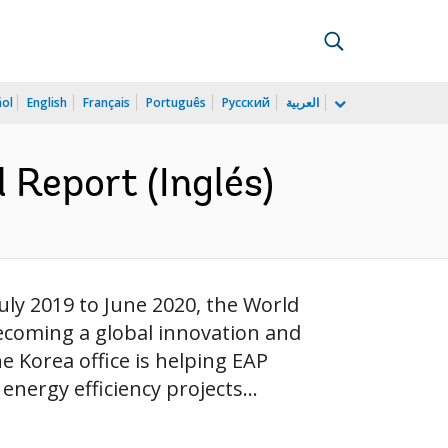
ñol
English
Français
Português
Русский
العربية
 Report (Inglés)
uly 2019 to June 2020, the World
 becoming a global innovation and
e Korea office is helping EAP
nergy efficiency projects...