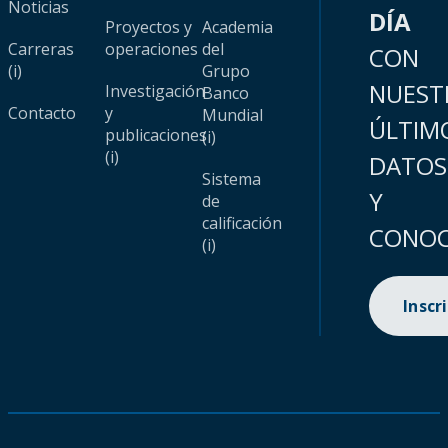
Noticias
DÍA
Proyectos y
Academia
Carreras
operaciones
del
CON
(i)
Grupo
NUEST
Investigación
Banco
Contacto
y
Mundial
ÚLTIM
publicaciones
(i)
(i)
DATOS
Sistema
Y
de
calificación
CONOC
(i)
Inscr