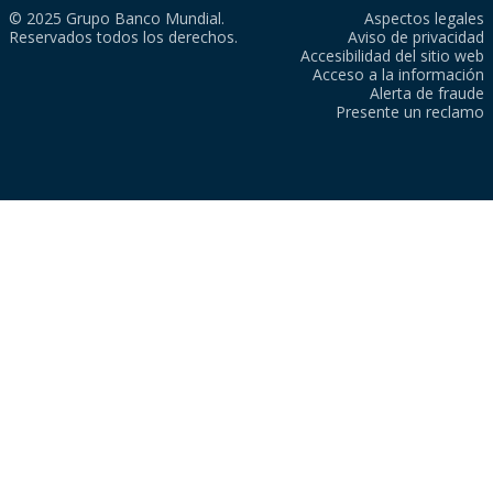
© 2025 Grupo Banco Mundial.
Aspectos legales
Reservados todos los derechos.
Aviso de privacidad
Accesibilidad del sitio web
Acceso a la información
Alerta de fraude
Presente un reclamo