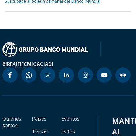
Suscríbase al boletín semanal del Banco Mundial
BIRF
AIF
IFC
MIGA
CIADI
Quiénes
Países
Eventos
MANT
somos
AL
Temas
Datos