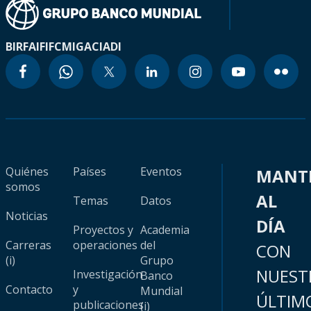
BIRF
AIF
IFC
MIGA
CIADI
Quiénes
Países
Eventos
MANT
somos
AL
Temas
Datos
Noticias
DÍA
Proyectos y
Academia
Carreras
operaciones
del
CON
(i)
Grupo
NUEST
Investigación
Banco
Contacto
y
Mundial
ÚLTIM
publicaciones
(i)