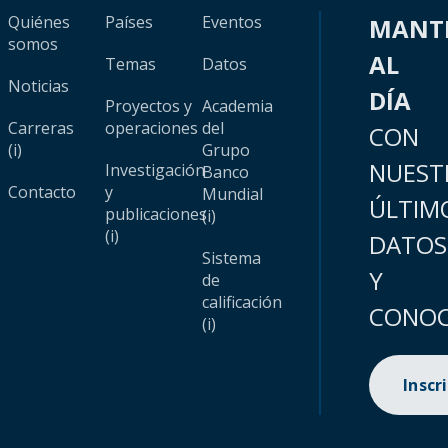
Quiénes
Países
Eventos
MANT
somos
AL
Temas
Datos
Noticias
DÍA
Proyectos y
Academia
Carreras
operaciones
del
CON
(i)
Grupo
NUEST
Investigación
Banco
Contacto
y
Mundial
ÚLTIM
publicaciones
(i)
(i)
DATOS
Sistema
Y
de
calificación
CONOC
(i)
Inscr