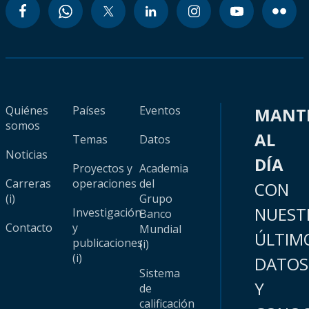
Quiénes
Países
Eventos
MANT
somos
AL
Temas
Datos
Noticias
DÍA
Proyectos y
Academia
Carreras
operaciones
del
CON
(i)
Grupo
NUEST
Investigación
Banco
Contacto
y
Mundial
ÚLTIM
publicaciones
(i)
(i)
DATOS
Sistema
Y
de
calificación