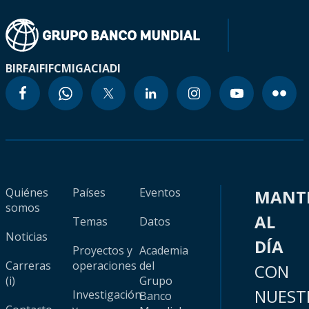
BIRF
AIF
IFC
MIGA
CIADI
Quiénes
Países
Eventos
MANT
somos
AL
Temas
Datos
Noticias
DÍA
Proyectos y
Academia
Carreras
operaciones
del
CON
(i)
Grupo
NUEST
Investigación
Banco