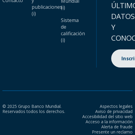
Contacto
y
Mundial
ÚLTIM
publicaciones
(i)
(i)
DATOS
Sistema
Y
de
calificación
CONOC
(i)
Inscr
© 2025 Grupo Banco Mundial.
Aspectos legales
Reservados todos los derechos.
Aviso de privacidad
Accesibilidad del sitio web
Acceso a la información
Alerta de fraude
Presente un reclamo