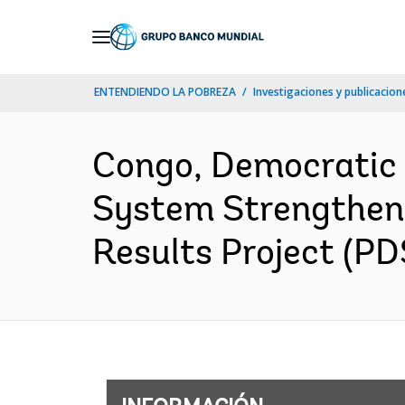
Skip
to
Main
ENTENDIENDO LA POBREZA
Investigaciones y publicacione
Navigation
Congo, Democratic 
System Strengtheni
Results Project (PD