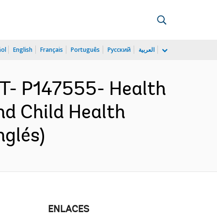
ñol
English
Français
Português
Русский
العربية
ST- P147555- Health
nd Child Health
nglés)
ENLACES