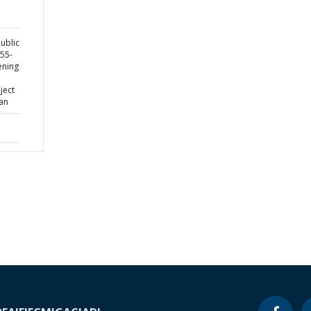
ublic
555-
ening
ject
lan