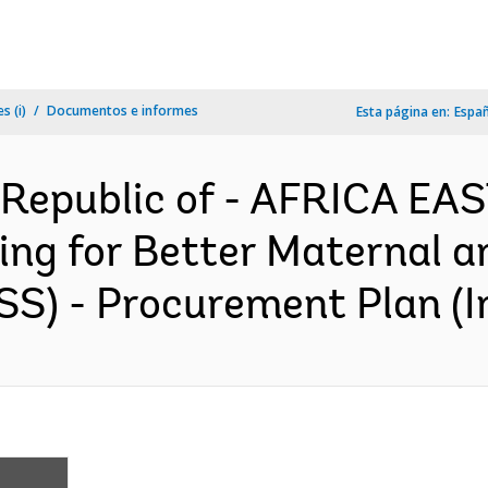
s (i)
Documentos e informes
Esta página en:
Espa
Republic of - AFRICA EA
ng for Better Maternal a
SS) - Procurement Plan (I