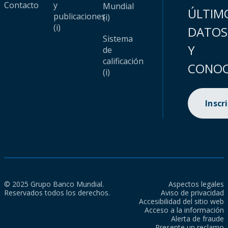
Contacto
y
Mundial
ÚLTIM
publicaciones
(i)
(i)
DATOS
Sistema
Y
de
calificación
CONOC
(i)
Inscr
© 2025 Grupo Banco Mundial.
Aspectos legales
Reservados todos los derechos.
Aviso de privacidad
Accesibilidad del sitio web
Acceso a la información
Alerta de fraude
Presente un reclamo