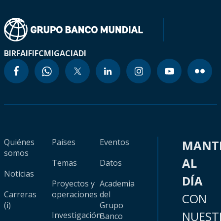
BIRF
AIF
IFC
MIGA
CIADI
Quiénes
Países
Eventos
MANT
somos
AL
Temas
Datos
Noticias
DÍA
Proyectos y
Academia
Carreras
operaciones
del
CON
(i)
Grupo
NUEST
Investigación
Banco