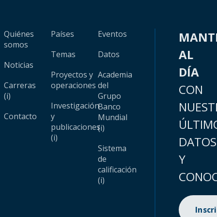
Quiénes
Países
Eventos
MANT
somos
AL
Temas
Datos
Noticias
DÍA
Proyectos y
Academia
Carreras
operaciones
del
CON
(i)
Grupo
NUEST
Investigación
Banco
Contacto
y
Mundial
ÚLTIM
publicaciones
(i)
(i)
DATOS
Sistema
Y
de
calificación
CONOC
(i)
Inscr