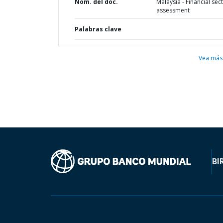
Nom. del doc.
Malaysia - Financial sec
assessment
Palabras clave
Vea más
BI