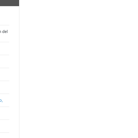
n del
o,