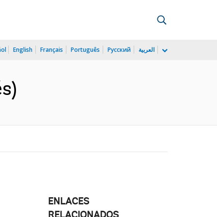
ñol
English
Français
Português
Русский
العربية
s)
ENLACES
RELACIONADOS