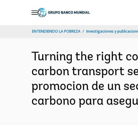
Skip
to
Main
ENTENDIENDO LA POBREZA
Investigaciones y publicacione
Navigation
Turning the right c
carbon transport sec
promocion de un sec
carbono para asegur