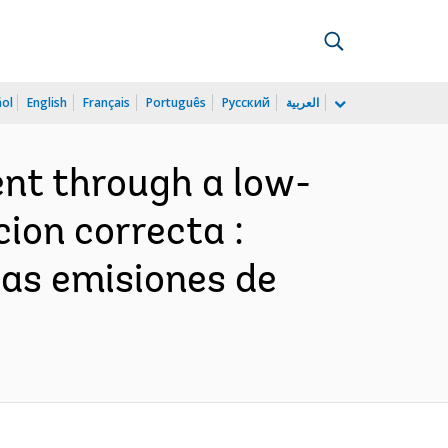
ñol
English
Français
Português
Русский
العربية
ent through a low-
cion correcta :
jas emisiones de
)