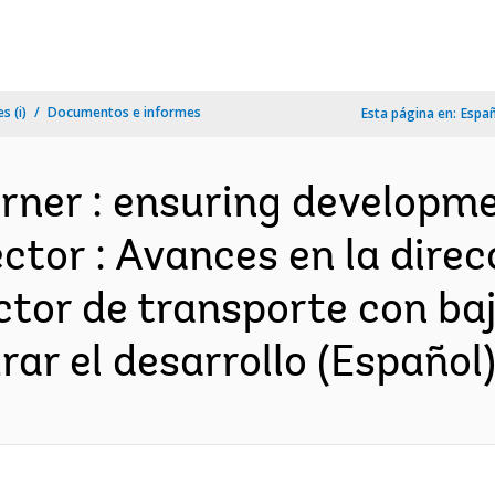
s (i)
Documentos e informes
Esta página en:
Espa
orner : ensuring developm
tor : Avances en la direc
tor de transporte con ba
ar el desarrollo (Español