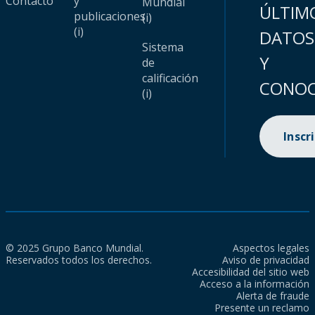
Contacto
y
Mundial
ÚLTIM
publicaciones
(i)
(i)
DATOS
Sistema
Y
de
calificación
CONOC
(i)
Inscr
© 2025 Grupo Banco Mundial.
Aspectos legales
Reservados todos los derechos.
Aviso de privacidad
Accesibilidad del sitio web
Acceso a la información
Alerta de fraude
Presente un reclamo