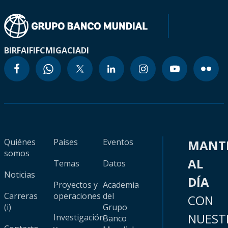
BIRF
AIF
IFC
MIGA
CIADI
Quiénes
Países
Eventos
MANT
somos
AL
Temas
Datos
Noticias
DÍA
Proyectos y
Academia
Carreras
operaciones
del
CON
(i)
Grupo
NUEST
Investigación
Banco