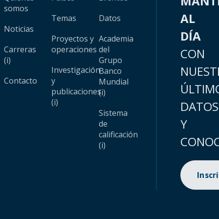
MANT
somos
AL
Temas
Datos
Noticias
DÍA
Proyectos y
Academia
Carreras
operaciones
del
CON
(i)
Grupo
NUEST
Investigación
Banco
Contacto
y
Mundial
ÚLTIM
publicaciones
(i)
(i)
DATOS
Sistema
Y
de
calificación
CONOC
(i)
Inscr