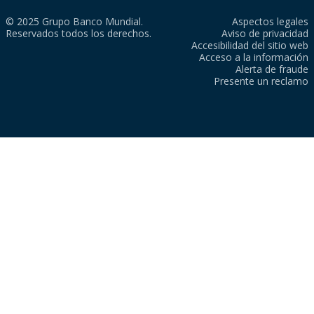
© 2025 Grupo Banco Mundial.
Aspectos legales
Reservados todos los derechos.
Aviso de privacidad
Accesibilidad del sitio web
Acceso a la información
Alerta de fraude
Presente un reclamo