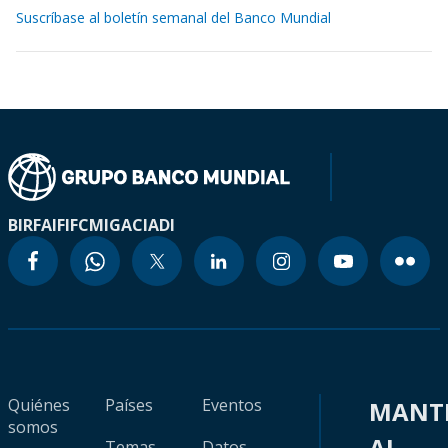
Suscríbase al boletín semanal del Banco Mundial
BIRF
AIF
IFC
MIGA
CIADI
Quiénes
Países
Eventos
MANT
somos
AL
Temas
Datos