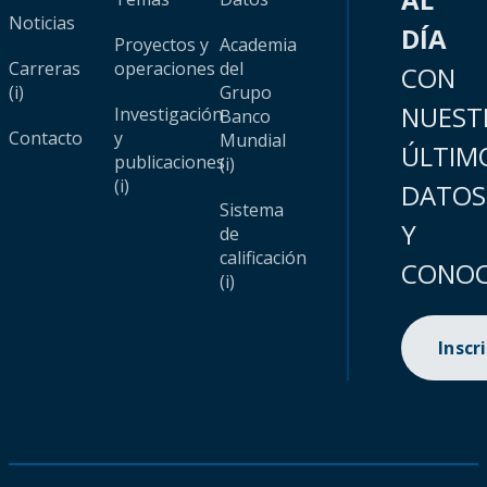
Noticias
DÍA
Proyectos y
Academia
Carreras
operaciones
del
CON
(i)
Grupo
NUEST
Investigación
Banco
Contacto
y
Mundial
ÚLTIM
publicaciones
(i)
(i)
DATOS
Sistema
Y
de
calificación
CONOC
(i)
Inscr