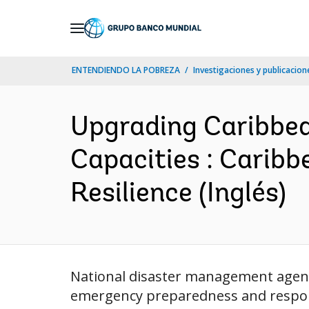
Skip
to
Main
ENTENDIENDO LA POBREZA
Investigaciones y publicacione
Navigation
Upgrading Caribbea
Capacities : Caribb
Resilience (Inglés)
National disaster management agenci
emergency preparedness and respons