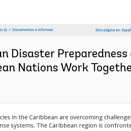
s (i)
Documentos e informes
Esta página en:
Espa
n Disaster Preparedness
ean Nations Work Togethe
es in the Caribbean are overcoming challenges
e systems. The Caribbean region is confronte