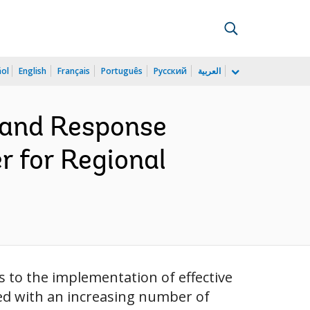
ñol
English
Français
Português
Русский
العربية
 and Response
r for Regional
 to the implementation of effective
d with an increasing number of