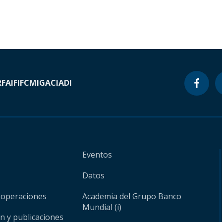
RF
AIF
IFC
MIGA
CIADI
Eventos
Datos
 operaciones
Academia del Grupo Banco
Mundial (i)
ón y publicaciones