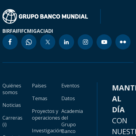
BIRF
AIF
IFC
MIGA
CIADI
Quiénes
Países
Eventos
MANT
somos
AL
Temas
Datos
Noticias
DÍA
Proyectos y
Academia
Carreras
operaciones
del
CON
(i)
Grupo
NUEST
Investigación
Banco