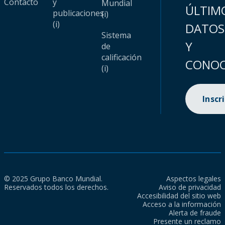
Contacto
y
Mundial
ÚLTIM
publicaciones
(i)
(i)
DATOS
Sistema
Y
de
calificación
CONOC
(i)
Inscr
© 2025 Grupo Banco Mundial.
Aspectos legales
Reservados todos los derechos.
Aviso de privacidad
Accesibilidad del sitio web
Acceso a la información
Alerta de fraude
Presente un reclamo