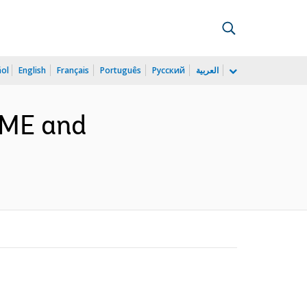
ñol
English
Français
Português
Русский
العربية
 SME and