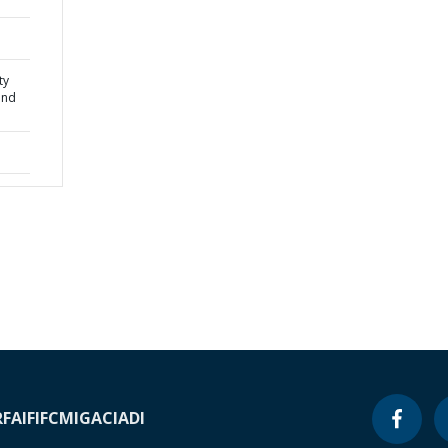
ty
and
RF
AIF
IFC
MIGA
CIADI