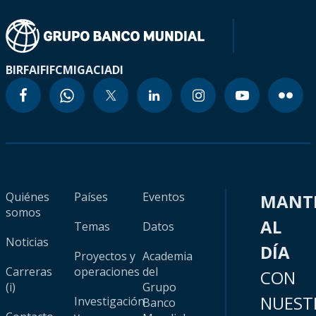
BIRF
AIF
IFC
MIGA
CIADI
Quiénes
Países
Eventos
MANT
somos
AL
Temas
Datos
Noticias
DÍA
Proyectos y
Academia
Carreras
operaciones
del
CON
(i)
Grupo
NUEST
Investigación
Banco