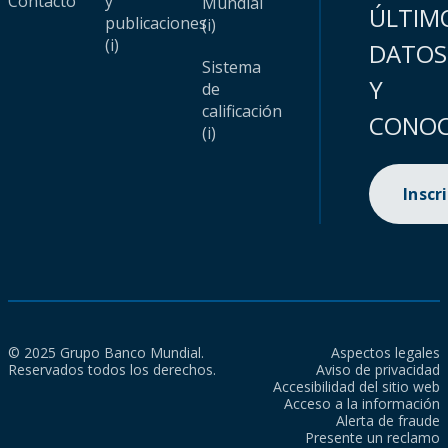
Contacto
y
Mundial
ÚLTIM
publicaciones
(i)
(i)
DATOS
Sistema
Y
de
calificación
CONOC
(i)
Inscr
© 2025 Grupo Banco Mundial.
Aspectos legales
Reservados todos los derechos.
Aviso de privacidad
Accesibilidad del sitio web
Acceso a la información
Alerta de fraude
Presente un reclamo