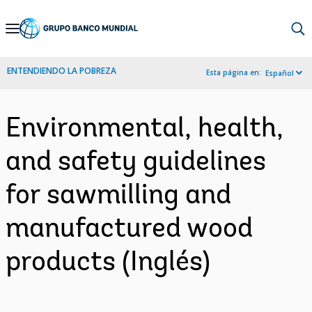
Skip
to
Main
ENTENDIENDO LA POBREZA
Esta página en:
Español
Navigation
Environmental, health,
and safety guidelines
for sawmilling and
manufactured wood
products (Inglés)