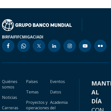
BIRF
AIF
IFC
MIGA
CIADI
Quiénes
Países
Eventos
MANT
somos
AL
Temas
Datos
Noticias
DÍA
Proyectos y
Academia
Carreras
operaciones
del
CON