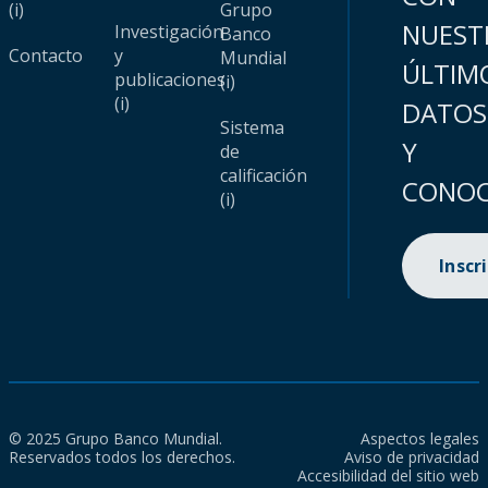
(i)
Grupo
NUEST
Investigación
Banco
Contacto
y
Mundial
ÚLTIM
publicaciones
(i)
(i)
DATOS
Sistema
Y
de
calificación
CONOC
(i)
Inscr
© 2025 Grupo Banco Mundial.
Aspectos legales
Reservados todos los derechos.
Aviso de privacidad
Accesibilidad del sitio web