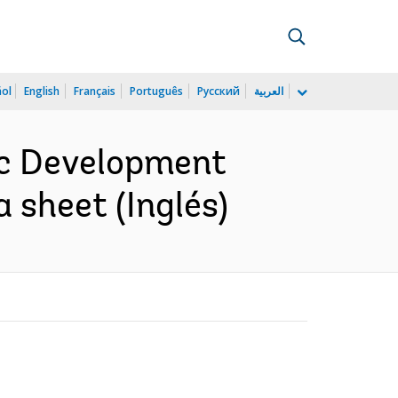
ñol
English
Français
Português
Русский
العربية
ic Development
a sheet (Inglés)