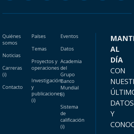
Quiénes
Países
Eventos
MANT
somos
AL
Temas
Datos
Noticias
DÍA
Proyectos y
Academia
Carreras
operaciones
del
CON
(i)
Grupo
NUEST
Investigación
Banco
Contacto
y
Mundial
ÚLTIM
publicaciones
(i)
(i)
DATOS
Sistema
Y
de
calificación
CONOC
(i)