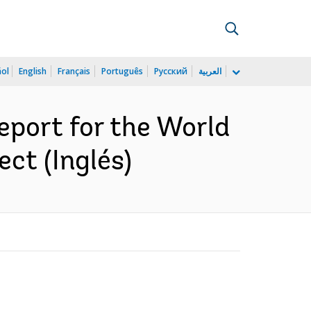
ñol
English
Français
Português
Русский
العربية
report for the World
ct (Inglés)