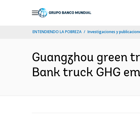
Skip
to
Main
ENTENDIENDO LA POBREZA
Investigaciones y publicacione
Navigation
Guangzhou green tru
Bank truck GHG emis