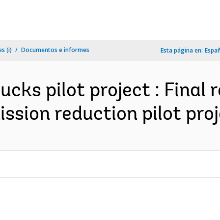
s (i)
Documentos e informes
Esta página en:
Espa
cks pilot project : Final 
sion reduction pilot proje