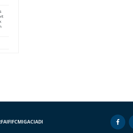
s
ort
k
n
RF
AIF
IFC
MIGA
CIADI