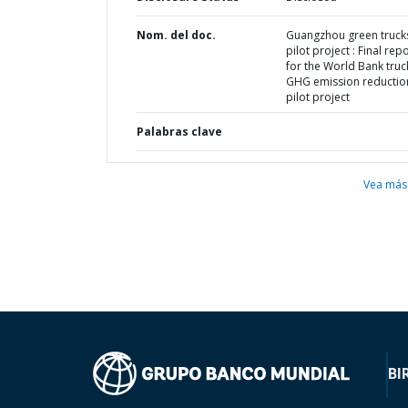
Nom. del doc.
Guangzhou green truck
pilot project : Final rep
for the World Bank truc
GHG emission reductio
pilot project
Palabras clave
Vea más
BI