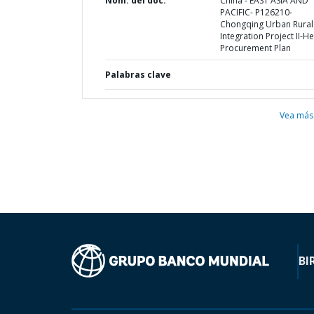
Nom. del doc.
China - EAST ASIA AND
PACIFIC- P126210-
Chongqing Urban Rural
Integration Project II-He
Procurement Plan
Palabras clave
Vea más
BI