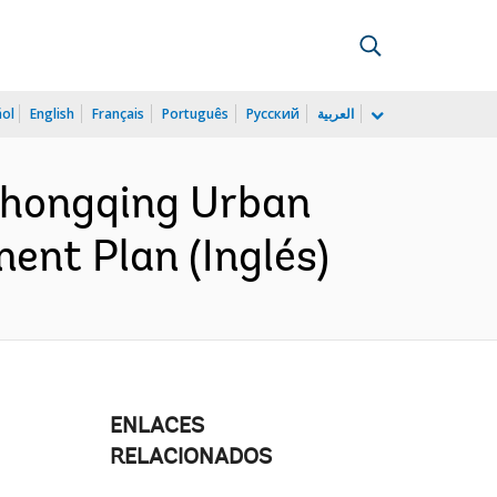
ñol
English
Français
Português
Русский
العربية
Chongqing Urban
ment Plan (Inglés)
ENLACES
RELACIONADOS