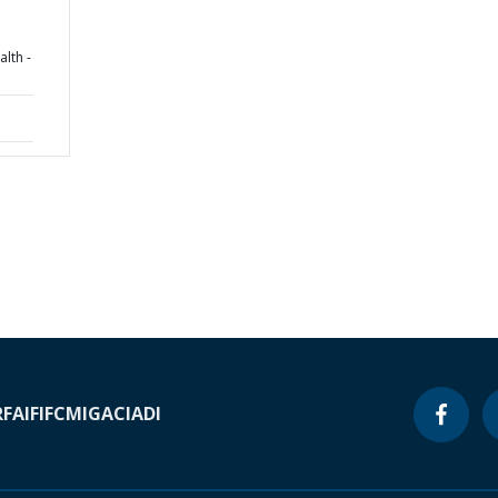
alth -
RF
AIF
IFC
MIGA
CIADI