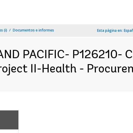
s (i)
Documentos e informes
Esta página en:
Espa
 AND PACIFIC- P126210- 
roject II-Health - Procure