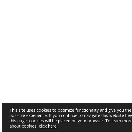
This site uses cookies to optimize functionality and give you the
possible experience. If you continue to navigate this website be
this page, cookies will be placed on your browser. To learn mor
about cookies,
click here
.