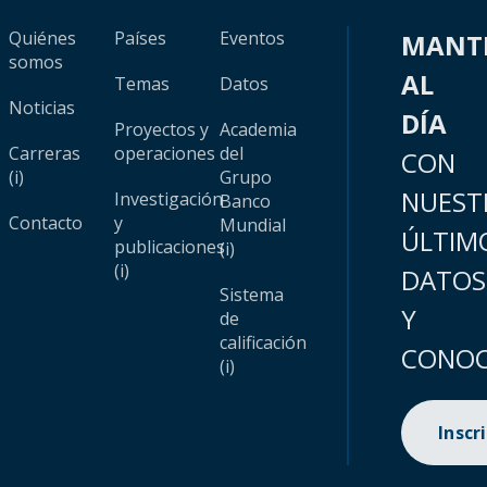
Quiénes
Países
Eventos
MANT
somos
AL
Temas
Datos
Noticias
DÍA
Proyectos y
Academia
Carreras
operaciones
del
CON
(i)
Grupo
NUEST
Investigación
Banco
Contacto
y
Mundial
ÚLTIM
publicaciones
(i)
(i)
DATOS
Sistema
Y
de
calificación
CONOC
(i)
Inscr