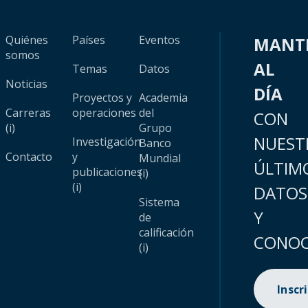
Quiénes
Países
Eventos
MANT
somos
AL
Temas
Datos
Noticias
DÍA
Proyectos y
Academia
Carreras
operaciones
del
CON
(i)
Grupo
NUEST
Investigación
Banco
Contacto
y
Mundial
ÚLTIM
publicaciones
(i)
(i)
DATOS
Sistema
Y
de
calificación
CONOC
(i)
Inscr