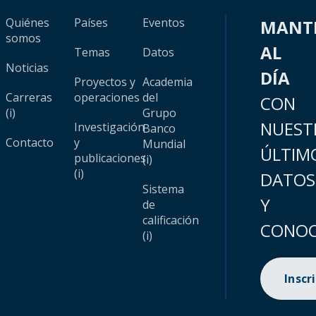
Quiénes
Países
Eventos
MANT
somos
AL
Temas
Datos
Noticias
DÍA
Proyectos y
Academia
Carreras
operaciones
del
CON
(i)
Grupo
NUEST
Investigación
Banco
Contacto
y
Mundial
ÚLTIM
publicaciones
(i)
(i)
DATOS
Sistema
Y
de
calificación
CONOC
(i)
Inscr