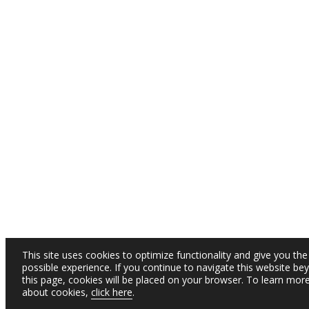
This site uses cookies to optimize functionality and give you the
possible experience. If you continue to navigate this website be
this page, cookies will be placed on your browser. To learn mor
about cookies,
click here
.