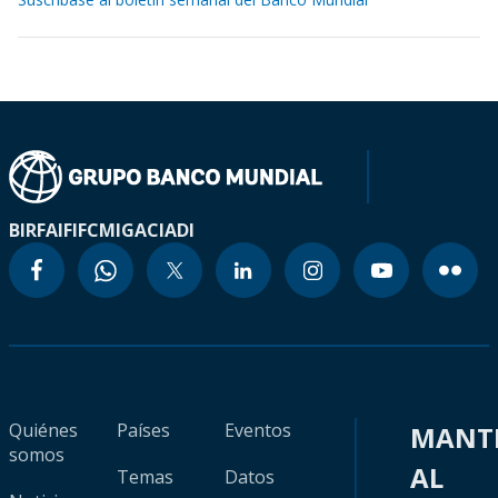
BIRF
AIF
IFC
MIGA
CIADI
Quiénes
Países
Eventos
MANT
somos
AL
Temas
Datos