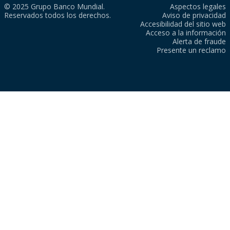
© 2025 Grupo Banco Mundial.
Aspectos legales
Reservados todos los derechos.
Aviso de privacidad
Accesibilidad del sitio web
Acceso a la información
Alerta de fraude
Presente un reclamo