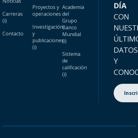
Noticias
DÍA
Proyectos y
Academia
Carreras
operaciones
del
CON
(i)
Grupo
NUEST
Investigación
Banco
Contacto
y
Mundial
ÚLTIM
publicaciones
(i)
(i)
DATOS
Sistema
Y
de
calificación
CONOC
(i)
Inscr