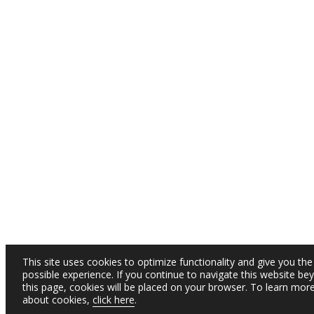
This site uses cookies to optimize functionality and give you the
possible experience. If you continue to navigate this website be
this page, cookies will be placed on your browser. To learn mor
about cookies,
click here
.