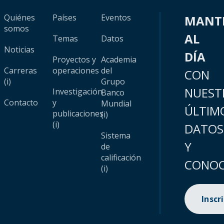
Quiénes
Países
Eventos
MANT
somos
AL
Temas
Datos
Noticias
DÍA
Proyectos y
Academia
Carreras
operaciones
del
CON
(i)
Grupo
NUEST
Investigación
Banco
Contacto
y
Mundial
ÚLTIM
publicaciones
(i)
(i)
DATOS
Sistema
Y
de
calificación
CONOC
(i)
Inscr