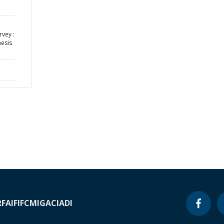
rvey :
hesis
RF
AIF
IFC
MIGA
CIADI