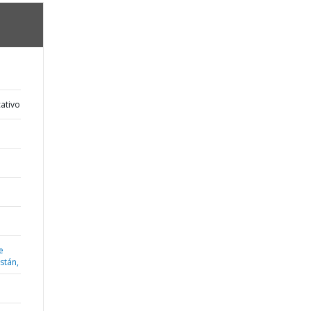
ativo
e
istán,