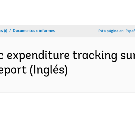
s (i)
Documentos e informes
Esta página en:
Espa
c expenditure tracking su
eport (Inglés)