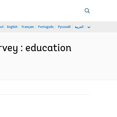
ñol
English
Français
Português
Русский
العربية
rvey : education