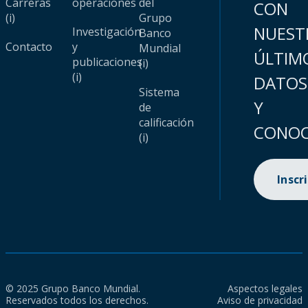
Carreras
operaciones
del
CON
(i)
Grupo
NUEST
Investigación
Banco
Contacto
y
Mundial
ÚLTIM
publicaciones
(i)
(i)
DATOS
Sistema
Y
de
calificación
CONOC
(i)
Inscr
© 2025 Grupo Banco Mundial.
Aspectos legales
Reservados todos los derechos.
Aviso de privacidad