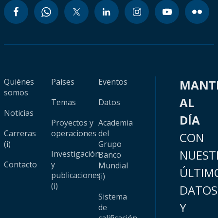
Quiénes
Países
Eventos
MANT
somos
AL
Temas
Datos
Noticias
DÍA
Proyectos y
Academia
Carreras
operaciones
del
CON
(i)
Grupo
NUEST
Investigación
Banco
Contacto
y
Mundial
ÚLTIM
publicaciones
(i)
(i)
DATOS
Sistema
Y
de