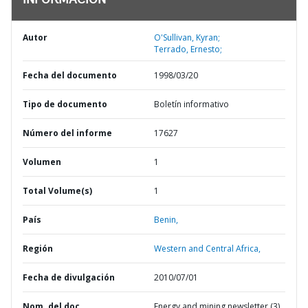
INFORMACIÓN
Autor
O'Sullivan, Kyran;
Terrado, Ernesto;
Fecha del documento
1998/03/20
Tipo de documento
Boletín informativo
Número del informe
17627
Volumen
1
Total Volume(s)
1
País
Benin,
Región
Western and Central Africa,
Fecha de divulgación
2010/07/01
Nom. del doc.
Energy and mining newsletter (3)