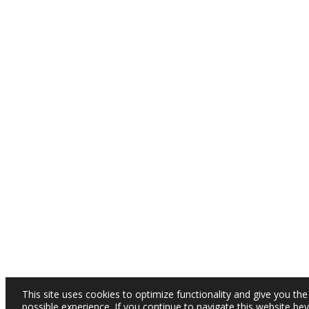
This site uses cookies to optimize functionality and give you the
possible experience. If you continue to navigate this website be