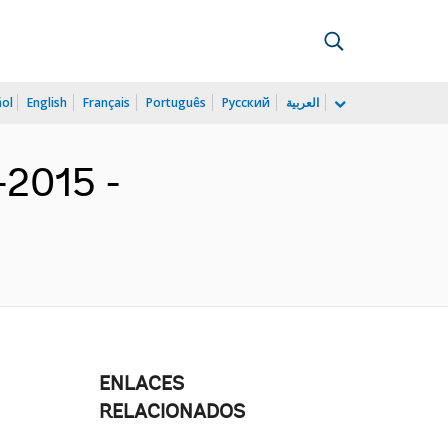
ñol
English
Français
Português
Русский
العربية
-2015 -
ENLACES
RELACIONADOS