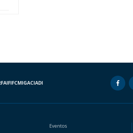
RF
AIF
IFC
MIGA
CIADI
Eventos