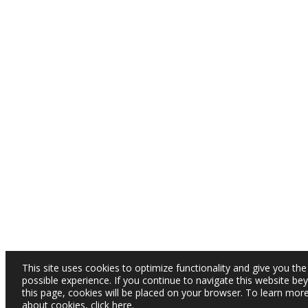
This site uses cookies to optimize functionality and give you the
possible experience. If you continue to navigate this website be
this page, cookies will be placed on your browser. To learn mor
about cookies,
click here
.