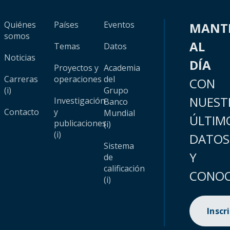
Quiénes
Países
Eventos
MANT
somos
AL
Temas
Datos
Noticias
DÍA
Proyectos y
Academia
Carreras
operaciones
del
CON
(i)
Grupo
NUEST
Investigación
Banco
Contacto
y
Mundial
ÚLTIM
publicaciones
(i)
(i)
DATOS
Sistema
Y
de
calificación
CONOC
(i)
Inscr