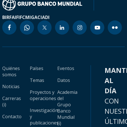
BIRF
AIF
IFC
MIGA
CIADI
Quiénes
Países
Eventos
MANT
somos
AL
Temas
Datos
Noticias
DÍA
Proyectos y
Academia
Carreras
operaciones
del
CON
(i)
Grupo
NUEST
Investigación
Banco
Contacto
y
Mundial
ÚLTIM
publicaciones
(i)