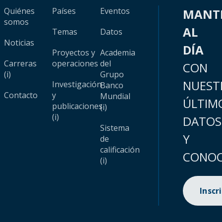
Quiénes
Países
Eventos
MANT
somos
AL
Temas
Datos
Noticias
DÍA
Proyectos y
Academia
Carreras
operaciones
del
CON
(i)
Grupo
NUEST
Investigación
Banco
Contacto
y
Mundial
ÚLTIM
publicaciones
(i)
(i)
DATOS
Sistema
Y
de
calificación
CONOC
(i)
Inscr